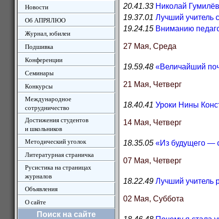
20.41.33
Николай Гумилёв:
Новости
19.37.01
Лучший учитель 
Об АПРЯЛЮО
19.24.15
Вниманию педаго
Журнал, юбилеи
27 Мая, Среда
Подшивка
Конференции
19.59.48
«Величайший поч
Семинары
21 Мая, Четверг
Конкурсы
Международное
18.40.41
Уроки Нины Конст
сотрудничество
Достижения студентов
14 Мая, Четверг
и школьников
Методический уголок
18.35.05
«Из будущего — 
Литературная страничка
07 Мая, Четверг
Русистика на страницах
журналов
18.22.49
Лучший учитель р
Объявления
02 Мая, Суббота
О сайте
Поиск на сайте