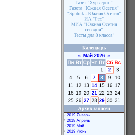
Газет "Хурзæрин"
Газета "Южная Осетия"
"Sputnik - Южная Осетия"
ИА "Рес"
МИА "Южная Осетия
сегодня"
Тесты для 8 класса"
Календарь
«
Май 2026
»
Пн
Вт
Ср
Чт
Пт
Сб
Вс
1
2
3
4
5
6
7
8
9
10
11
12
13
14
15
16
17
18
19
20
21
22
23
24
25
26
27
28
29
30
31
Архив записей
2019 Январь
2019 Апрель
2019 Май
2019 Июнь