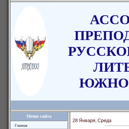
АСС
ПРЕПО
РУССКО
ЛИТ
ЮЖНО
Меню сайта
28 Января, Среда
Главная