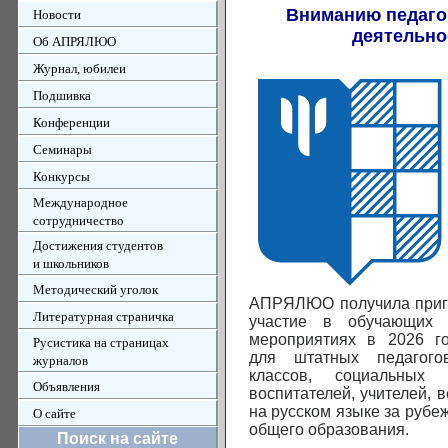
Вниманию педаго
Новости
деятельно
Об АПРЯЛЮО
Журнал, юбилеи
Подшивка
Конференции
Семинары
Конкурсы
Международное
сотрудничество
Достижения студентов
и школьников
Методический уголок
АПРЯЛЮО получила приг
Литературная страничка
участие в обучающих и
мероприятиях в 2026 го
Русистика на страницах
для штатных педагогов
журналов
классов, социальных п
Объявления
воспитателей, учителей, 
на русском языке за рубе
О сайте
общего образования.
Поиск на сайте