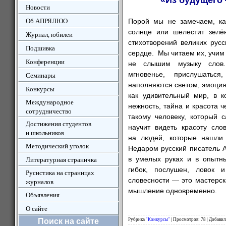
«Из будущего
Новости
Об АПРЯЛЮО
Порой мы не замечаем, как
солнце или шелестит зелён
Журнал, юбилеи
стихотворений великих русс
Подшивка
сердце. Мы читаем их, учим 
Конференции
не слышим музыку слов.
мгновенье, прислушатьс
Семинары
наполняются светом, эмоция
Конкурсы
как удивительный мир, в к
Международное
нежность, тайна и красота 
сотрудничество
такому человеку, который 
Достижения студентов
научит видеть красоту сло
и школьников
на людей, которые нашли 
Методический уголок
Недаром русский писатель А
в умелых руках и в опытны
Литературная страничка
гибок, послушен, ловок 
Русистика на страницах
словесности — это мастерск
журналов
мышление одновременно.
Объявления
О сайте
Поиск на сайте
Рубрика
"Конкурсы"
|
Просмотров:
78
|
Добавил