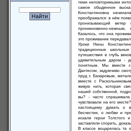
теми неповторимыми инто
самое обыденное выска
Константиновна начинал
преображался: в нём появл
пронизывающий ветер 
проникновенно-нежным,
Казалось, что она прожив
это проживание передавало
Уроки Нины Константи
традиционные школьные
путешествия в глубь веко
удивительным даром - д
понятным. Мы вместе с
Дантесом, задумчиво смотр
пруд с Базаровым, метал
вместе с Раскольниковы
живую нить, которая свя
нашей собственной, подро
вы? - часто спрашивала
чувствовали на его месте
настоящему думать о в
бесчестии, о любви и пр
искали герои Толстого 
заставляли спорить, доказы
В классе воцарялась та 