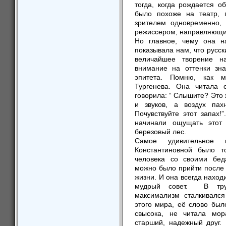
тогда, когда рождается 
было похоже на театр, 
зрителем одновременно,
режиссером, направляющи
Но главное, чему она н
показывала нам, что русс
величайшее творение н
внимание на оттенки зна
эпитета. Помню, как м
Тургенева. Она читала 
говорила: “ Слышите? Это 
и звуков, а воздух пах
Почувствуйте этот запах!
начинали ощущать этот
березовый лес.
Самое удивительное
Константиновной было т
человека со своими бед
можно было прийти после у
жизни. И она всегда наход
мудрый совет. В труд
максимализм сталкивался
этого мира, её слово был
свысока, не читала мо
старший, надежный друг.