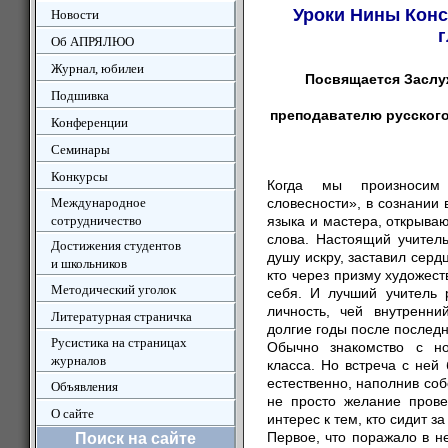
Уроки Нины Конс
Новости
г
Об АПРЯЛЮО
Журнал, юбилеи
Посвящается Заслу
Подшивка
преподавателю русского
Конференции
Семинары
Конкурсы
Когда мы произносим 
Международное
словесности», в сознании 
сотрудничество
языка и мастера, открыва
слова. Настоящий учитель
Достижения студентов
душу искру, заставил серд
и школьников
кто через призму художест
Методический уголок
себя. И лучший учитель 
личность, чей внутренн
Литературная страничка
долгие годы после последн
Русистика на страницах
Обычно знакомство с н
журналов
класса. Но встреча с ней
естественно, наполнив соб
Объявления
не просто желание прове
О сайте
интерес к тем, кто сидит з
Первое, что поражало в не
Поиск на сайте