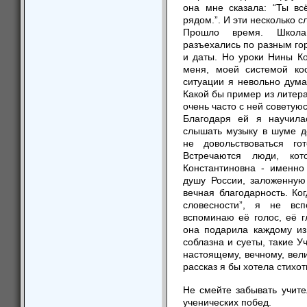
она мне сказала: “Ты вс
рядом.”. И эти несколько с
Прошло время. Школа 
разъехались по разным го
и даты. Но уроки Нины Ко
меня, моей системой ко
ситуации я невольно дума
Какой бы пример из литера
очень часто с ней совету
Благодаря ей я научила
слышать музыку в шуме д
не довольствоваться г
Встречаются люди, ко
Константиновна - именно
душу России, заложенную
вечная благодарность. Ко
словесности”, я не вс
вспоминаю её голос, её г
она подарила каждому из
соблазна и суеты, такие У
настоящему, вечному, вел
рассказ я бы хотела стихо
Не смейте забыв
ученических побед.