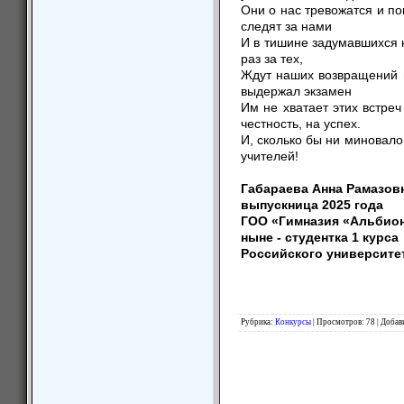
Они о нас тревожатс
следят за нами
И в тишине задумавш
раз за тех,
Ждут наших возвраще
выдержал экзамен
Им не хватает этих в
честность, на успех.
И, сколько бы ни ми
учителей!
Габараева Анна Рамазов
выпускница 2025 года
ГОО «Гимназия «Альбион
ныне - студентка 1 курса
Российского университе
Рубрика
:
Конкурсы
|
Просмотров
:
78
|
Добав