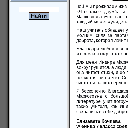
ней мы проживаем жизн
«Что такое дружба и
Маркозовна учит нас то
каждый может «увидеть 
Наш учитель обладает у
молчим, сидя за парта
доброта, которая лечит
Благодаря любви и вере
и повела в мир, в котор
Для меня Индира Марко
вокруг рушится, а люди
она читает стихи, и ее
несмотря ни на что. Он
чистотой наших сердец 
Я бесконечно благодарн
Маркозовна с большо
литературе, учит погру
такие учителя, как Ин
сохранить в себе доброт
Елизавета Кочиева
ученица 7 класса
сред