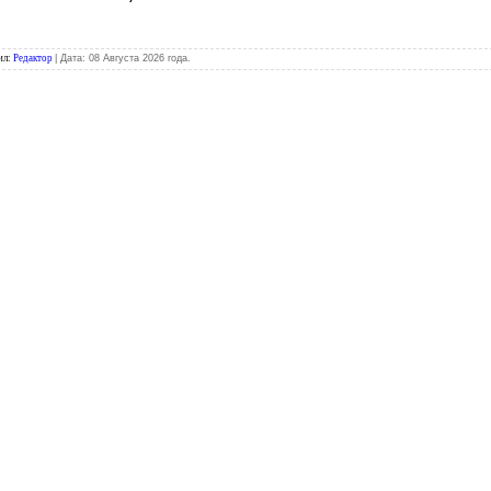
ил
:
Редактор
| Дата:
08 Августа 2026 года.