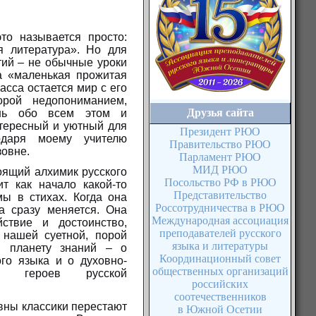
то называется просто:
я литература». Но для
тий – не обычные уроки
а «маленькая прожитая
ласса остается мир с его
орой недопониманием,
Друзья сайта
ешь обо всем этом и
нтересный и уютный для
Президент РЮО
даря моему учителю
Правительство РЮО
овне.
Парламент РЮО
МИД РЮО
оящий алхимик русского
Посольство РФ в РЮО
т как начало какой-то
Представительство
ы в стихах. Когда она
Россотрудничества в РЮО
а сразу меняется. Она
Международная ассоциация
ствие и достоинство,
преподавателей русского
 нашей суетной, порой
языка и литературы
о, планету знаний – о
Координационный совет
ого языка и о духовно-
общественных организаций
ях героев русской
российских
соотечественников
вны классики перестают
в Южной Осетии