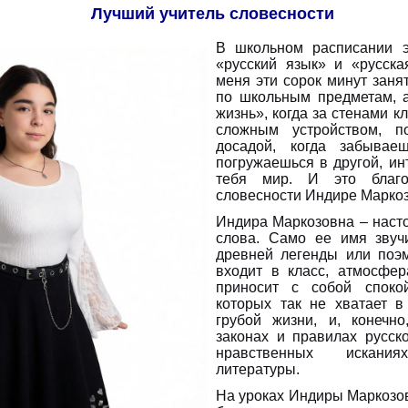
Лучший учитель словесности
В школьном расписании э
«русский язык» и «русска
меня эти сорок минут заня
по школьным предметам, 
жизнь», когда за стенами к
сложным устройством, п
досадой, когда забыва
погружаешься в другой, и
тебя мир. И это благо
словесности Индире Маркоз
Индира Маркозовна – наст
слова. Само ее имя звучи
древней легенды или поэм
входит в класс, атмосфер
приносит с собой спокой
которых так не хватает в
грубой жизни, и, конечн
законах и правилах русск
нравственных искани
литературы.
На уроках Индиры Маркозо