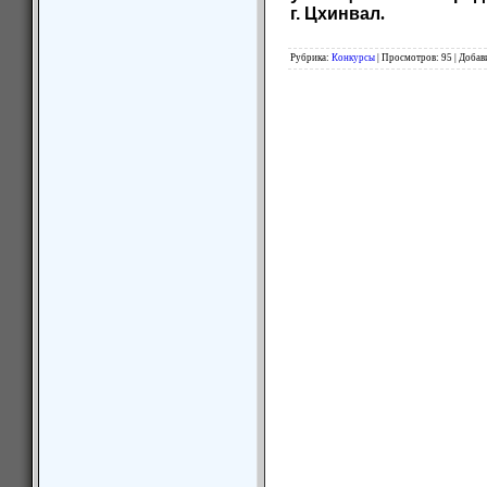
г. Цхинвал
.
Рубрика
:
Конкурсы
|
Просмотров
:
95
|
Добав