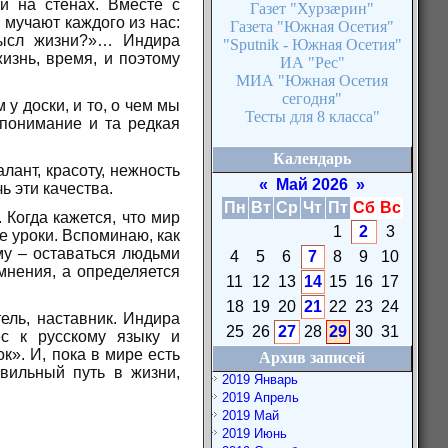
и на стенах. Вместе с
Газет "Хурзæрин"
мучают каждого из нас:
Газета "Южная Осетия"
мысл жизни?»… Индира
"Sputnik - Южная Осетия"
жизнь, время, и поэтому
ИА "Рес"
МИА "Южная Осетия
сегодня"
у доски, и то, о чем мы
Тесты для 8 класса"
 понимание и та редкая
Календарь
лант, красоту, нежность
«
Май 2026
»
ь эти качества.
Пн
Вт
Ср
Чт
Пт
Сб
Вс
Когда кажется, что мир
1
2
3
е уроки. Вспоминаю, как
ому – оставаться людьми
4
5
6
7
8
9
10
 мнения, а определяется
11
12
13
14
15
16
17
18
19
20
21
22
23
24
тель, наставник. Индира
25
26
27
28
29
30
31
с к русскому языку и
к». И, пока в мире есть
Архив записей
авильный путь в жизни,
2019 Январь
2019 Апрель
2019 Май
2019 Июнь