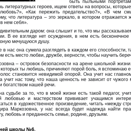
быть пыльными портретам
ь литературных героев, ищем ответы на вопросы, которые 
 любовь?», «Как пережить предательство?», «В чем с
му, что литература – это зеркало, в котором отражается 
в нем себя».
дивительным даром: она слышит и то, что мы рассказываем 
ми. В ее взгляде нет осуждения, в нем есть бесконечное
 юную мечущуюся душу.
 в нас она сумела разглядеть в каждом его способности, та
ом есть место любви, дружбе, верности, чтобы научить береч
зовна – островок безопасности на арене школьной жизни. 
, которых ты любишь, причиняют порой боль, я вспоминаю е
 голос становится невидимой опорой. Она учит нас главн
а учит нас тому, что наша ценность не зависит от чужого
и богатством нашей речи.
а судьбе за то, что в моей жизни есть такой педагог, учи
й любовью и мастерством прививает учащимся интере
жаться в художественное произведение, читать «между стро
дира Маркозовна, у нас всегда будет надежда найти пр
у, любовь и преданность семье, родине, друзьям.
ней школы №6,