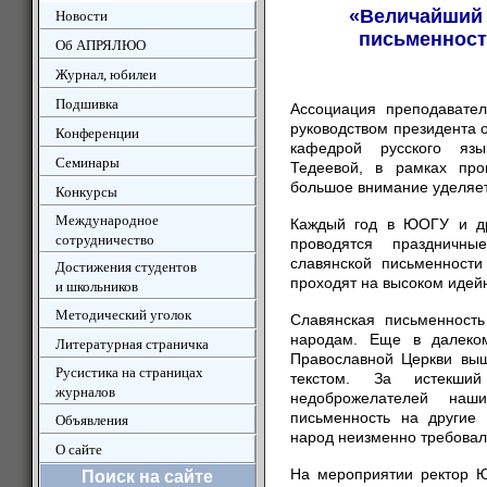
«Величайший 
Новости
письменност
Об АПРЯЛЮО
Журнал, юбилеи
Подшивка
Ассоциация преподавател
руководством президента 
Конференции
кафедрой русского яз
Семинары
Тедеевой, в рамках про
большое внимание уделяет
Конкурсы
Международное
Каждый год в ЮОГУ и др
сотрудничество
проводятся праздничн
славянской письменности
Достижения студентов
проходят на высоком идей
и школьников
Методический уголок
Славянская письменность
народам. Еще в далеко
Литературная страничка
Православной Церкви выш
Русистика на страницах
текстом. За истекши
журналов
недоброжелателей наш
письменность на другие 
Объявления
народ неизменно требовал
О сайте
На мероприятии ректор 
Поиск на сайте