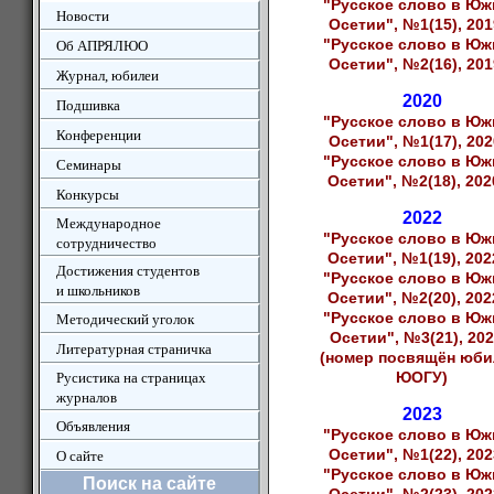
"Русское слово в Юж
Новости
Осетии", №1(15), 201
"Русское слово в Юж
Об АПРЯЛЮО
Осетии", №2(16), 201
Журнал, юбилеи
2020
Подшивка
"Русское слово в Юж
Конференции
Осетии", №1(17), 202
"Русское слово в Юж
Семинары
Осетии", №2(18), 202
Конкурсы
2022
Международное
"Русское слово в Юж
сотрудничество
Осетии", №1(19), 202
Достижения студентов
"Русское слово в Юж
и школьников
Осетии", №2(20), 202
"Русское слово в Юж
Методический уголок
Осетии", №3(21), 202
Литературная страничка
(номер посвящён юб
ЮОГУ)
Русистика на страницах
журналов
2023
Объявления
"Русское слово в Юж
Осетии", №1(22), 202
О сайте
"Русское слово в Юж
Поиск на сайте