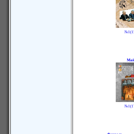
№1(1
Ма
№1(1