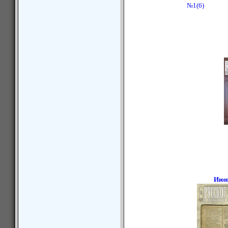
№1(6)
Июн