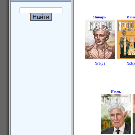
Январь
Июн
№1(2)
№2(3
Июль